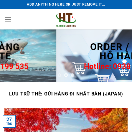
Bỏ
ADD ANYTHING HERE OR JUST REMOVE IT...
qua
nội
dung
ORDER / MUA
HỘ HÀNG
Hotline: 0938 199 535
LƯU TRỮ THẺ:
GỬI HÀNG ĐI NHẬT BẢN (JAPAN)
27
Th5