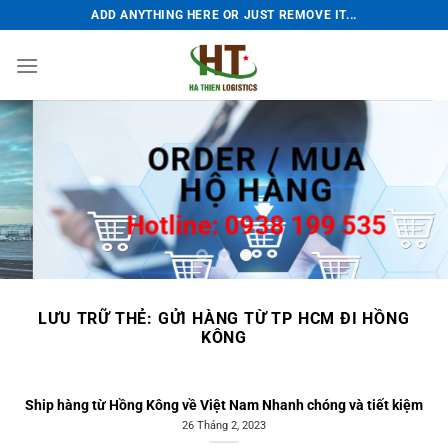
Bỏ
ADD ANYTHING HERE OR JUST REMOVE IT...
qua
nội
dung
ORDER / MUA
HỘ HÀNG
Hotline: 0938 199 535
LƯU TRỮ THẺ:
GỬI HÀNG TỪ TP HCM ĐI HỒNG
KÔNG
Ship hàng từ Hồng Kông về Việt Nam Nhanh chóng và tiết kiệm
26 Tháng 2, 2023