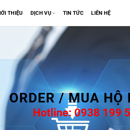
IỚI THIỆU
DỊCH VỤ
TIN TỨC
LIÊN HỆ
RDER / MUA HỘ HÀ
Hotline: 0938 199 535