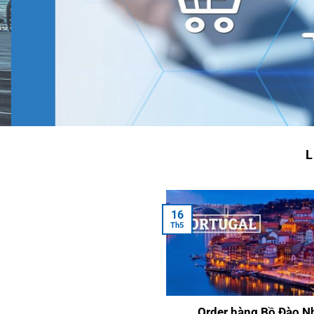
L
16
Th5
Order hàng Bồ Đào N