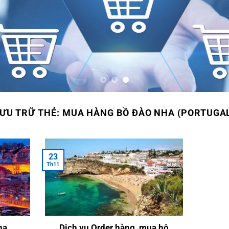
ƯU TRỮ THẺ:
MUA HÀNG BỒ ĐÀO NHA (PORTUGA
23
Th11
ha
Dịch vụ Order hàng, mua hộ