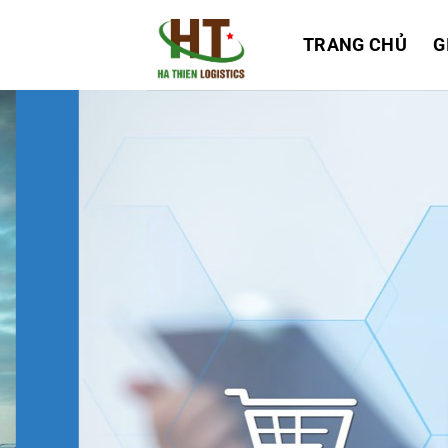
Bỏ
qua
TRANG CHỦ
G
nội
dung
O