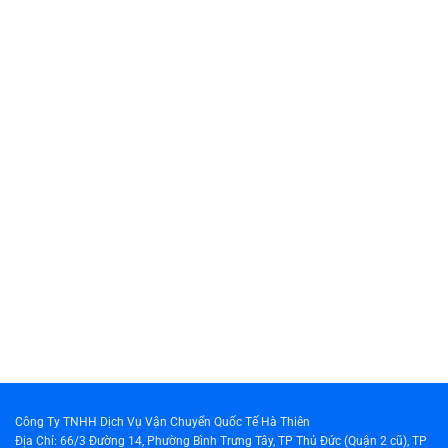
Công Ty TNHH Dịch Vụ Vận Chuyển Quốc Tế Hà Thiên
Địa Chỉ: 66/3 Đường 14, Phường Bình Trưng Tây, TP Thủ Đức (Quận 2 cũ), TP