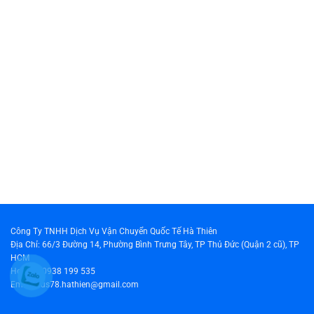
Công Ty TNHH Dịch Vụ Vận Chuyển Quốc Tế Hà Thiên
Địa Chỉ: 66/3 Đường 14, Phường Bình Trưng Tây, TP Thủ Đức (Quận 2 cũ), TP
HCM
Hotline: 0938 199 535
Email: cus78.hathien@gmail.com