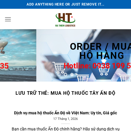
Bỏ
ADD ANYTHING HERE OR JUST REMOVE IT...
qua
nội
dung
ORDER / MUA
HỘ HÀNG
Hotline: 0938 199 535
LƯU TRỮ THẺ:
MUA HỘ THUỐC TÂY ẤN ĐỘ
Dịch vụ mua hộ thuốc Ấn Độ về Việt Nam: Uy tín, Giá gốc
17 Tháng 1, 2026
Bạn cần mua thuốc Ấn Độ chính hãng? Hãy sử dụng dịch vụ