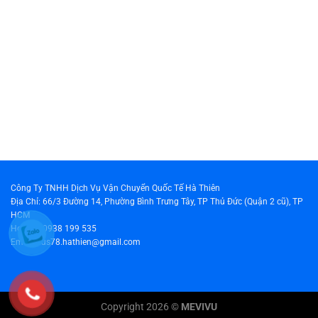
Công Ty TNHH Dịch Vụ Vận Chuyển Quốc Tế Hà Thiên
Địa Chỉ: 66/3 Đường 14, Phường Bình Trưng Tây, TP Thủ Đức (Quận 2 cũ), TP
HCM
Hotline: 0938 199 535
Email: cus78.hathien@gmail.com
Copyright 2026 ©
MEVIVU