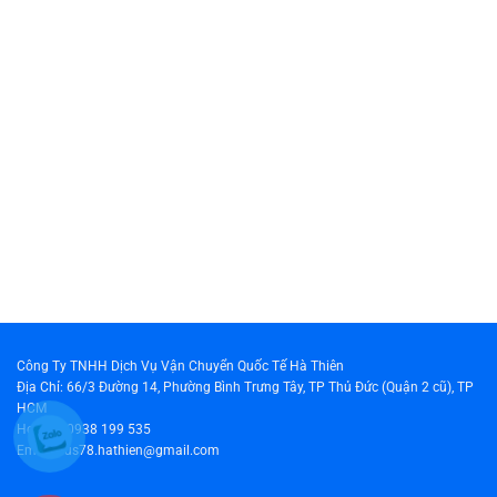
Công Ty TNHH Dịch Vụ Vận Chuyển Quốc Tế Hà Thiên
Địa Chỉ: 66/3 Đường 14, Phường Bình Trưng Tây, TP Thủ Đức (Quận 2 cũ), TP
HCM
Hotline: 0938 199 535
Email: cus78.hathien@gmail.com