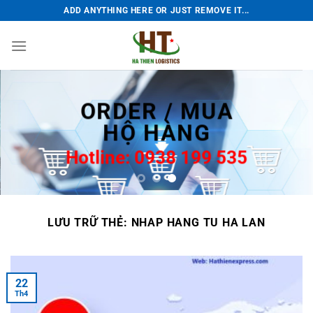
Bỏ
ADD ANYTHING HERE OR JUST REMOVE IT...
qua
nội
dung
ORDER / MUA
HỘ HÀNG
Hotline: 0938 199 535
LƯU TRỮ THẺ:
NHAP HANG TU HA LAN
22
Th4