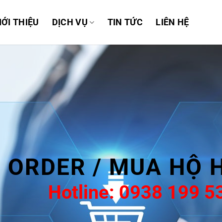
IỚI THIỆU
DỊCH VỤ
TIN TỨC
LIÊN HỆ
RDER / MUA HỘ HÀ
Hotline: 0938 199 535