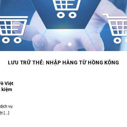
LƯU TRỮ THẺ:
NHẬP HÀNG TỪ HỒNG KÔNG
ề Việt
t kiệm
 dịch vụ
 [...]