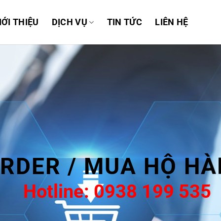
IỚI THIỆU
DỊCH VỤ
TIN TỨC
LIÊN HỆ
RDER / MUA HỘ HÀ
Hotline: 0938 199 535