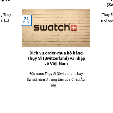
(Sw
ng Thụy
Thụy Sĩ
24
ĩ [...]
một quố
Th11
Dịch vụ order-mua hộ hàng
Thụy Sĩ (Switzerland) và nhập
về Việt Nam
Đất nước Thụy Sĩ (Switzerland hay
Swiss) nằm ở trung tâm của Châu Âu,
phí [...]