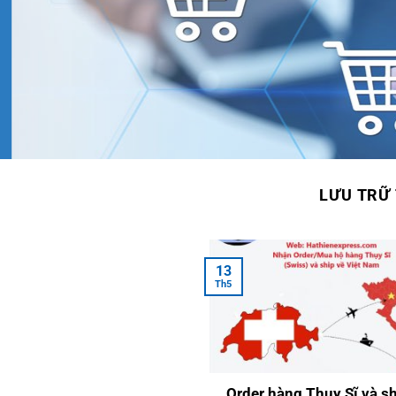
LƯU TRỮ
13
Th5
Order hàng Thụy Sĩ và sh