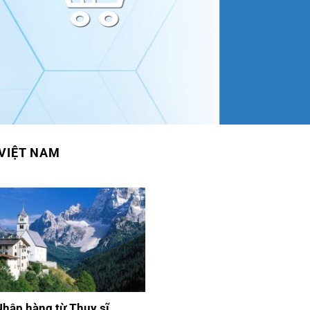
 VIỆT NAM
Nhập hàng từ Thụy sĩ