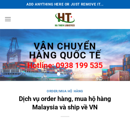
Bỏ
ADD ANYTHING HERE OR JUST REMOVE IT...
qua
nội
dung
NHẬP HÀNG
QUỐC TẾ
Hotline: 0938 199 535
ORDER/MUA HỘ HÀNG
Dịch vụ order hàng, mua hộ hàng
Malaysia và ship về VN